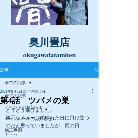
奥川畳店
okugawatatamiten
記事
全ての記事
2021年6月3日
読了時間: 1分
全ての記事
第4話 ツバメの巣
イベントのお知らせ
とうとう飛びました。
勝手なイメージで晴れた日に飛び立つ
キャンペーンのお知らせ
のだと思っていましたが、雨の日
施工事例
に…。