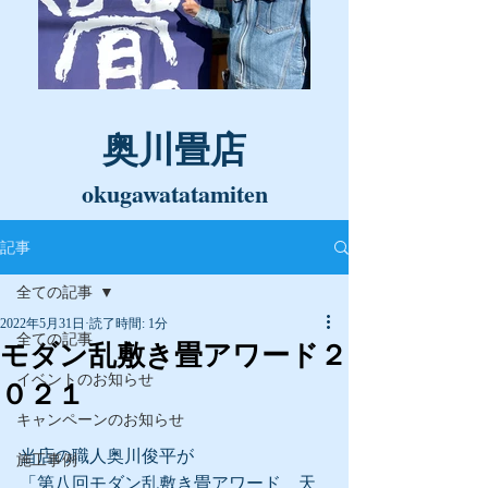
奥川畳店
okugawatatamiten
記事
全ての記事
2022年5月31日
読了時間: 1分
全ての記事
モダン乱敷き畳アワード２
イベントのお知らせ
０２１
キャンペーンのお知らせ
当店の職人奥川俊平が
施工事例
「第八回モダン乱敷き畳アワード　天