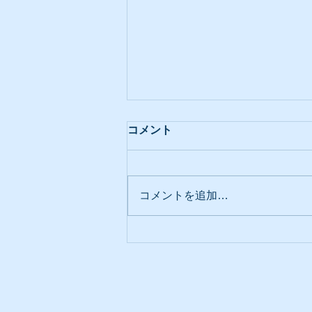
コメント
コメントを追加…
障子の張り替えをお考えの方
へ｜障子紙の種類と選び方