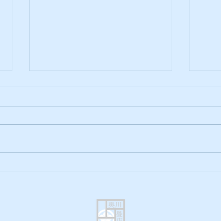
法要・お盆前の畳替えはいつ
福岡
頼めばいい？予約時期の目安
の畳
をご紹介します
年越