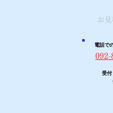
お見
​電話で
092-
受付
​