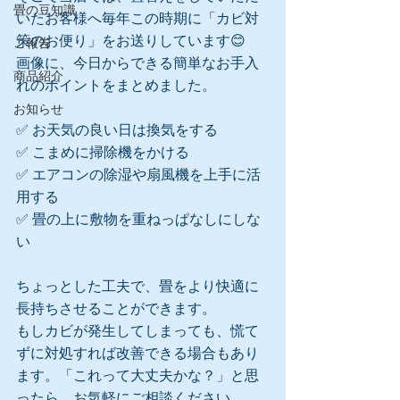
畳の豆知識
いたお客様へ毎年この時期に「カビ対
策のお便り」をお送りしています😊
ご報告
画像に、今日からできる簡単なお手入
商品紹介
れのポイントをまとめました。
お知らせ
✅ お天気の良い日は換気をする
✅ こまめに掃除機をかける
✅ エアコンの除湿や扇風機を上手に活
用する
✅ 畳の上に敷物を重ねっぱなしにしな
い
ちょっとした工夫で、畳をより快適に
長持ちさせることができます。
もしカビが発生してしまっても、慌て
ずに対処すれば改善できる場合もあり
ます。「これって大丈夫かな？」と思
ったら、お気軽にご相談ください。