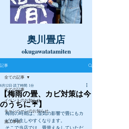
奥川畳店
okugawatatamiten
記事
全ての記事
6月12日
読了時間: 1分
全ての記事
【梅雨の畳、カビ対策は今
イベントのお知らせ
のうちに☔】
キャンペーンのお知らせ
梅雨の時期は、湿気の影響で畳にもカ
ビが発生しやすくなります。
施工事例
そこで当店では、畳替えをしていただ